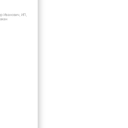
р Иванович, ИП,
бакан