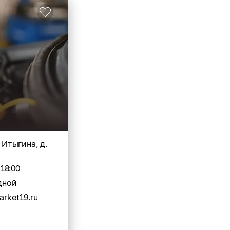
. Итыгина, д.
-18:00
дной
arket19.ru