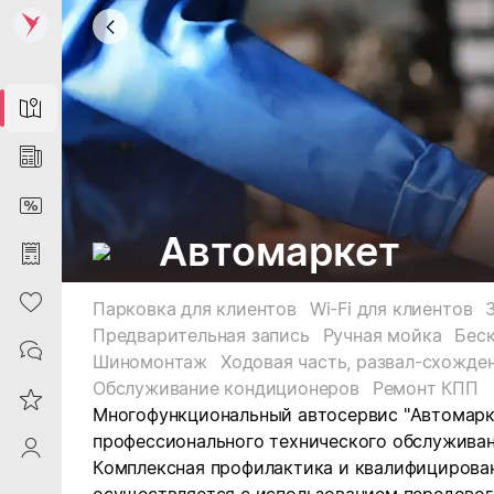
Map
News
DiscountCard
Автомаркет
Purchases
Heart
Парковка для клиентов
Wi-Fi для клиентов
Предварительная запись
Ручная мойка
Бес
Contacts
Шиномонтаж
Ходовая часть, развал-схожде
Обслуживание кондиционеров
Ремонт КПП
Reviews
Многофункциональный автосервис "Автомарк
профессионального технического обслужива
ProfileSaby
Комплексная профилактика и квалифицирова