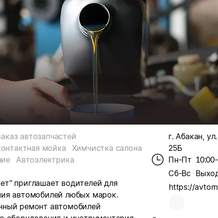
Заказ автозапчастей
г. Абакан, ул
контактная мойка
Химчистка салона
25Б
ние
Автоэлектрика
Пн-Пт
10:00
Сб-Вс
Выхо
ет" приглашает водителей для
https://avtom
ния автомобилей любых марок.
нный ремонт автомобилей