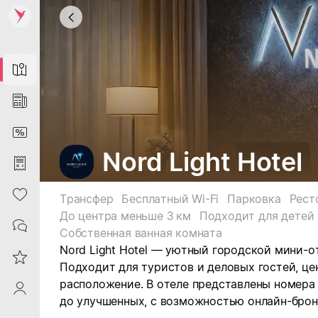
Map
News
DiscountCard
Nord Light Hotel
Purchases
Heart
Трансфер
Бесплатный Wi-Fi
Парковка
Рест
До центра меньше 3 км
Подходит для детей
Contacts
Собственная ванная комната
Nord Light Hotel — уютный городской мини-о
Reviews
Подходит для туристов и деловых гостей, ц
расположение. В отеле представлены номера
ProfileSaby
до улучшенных, с возможностью онлайн-брон