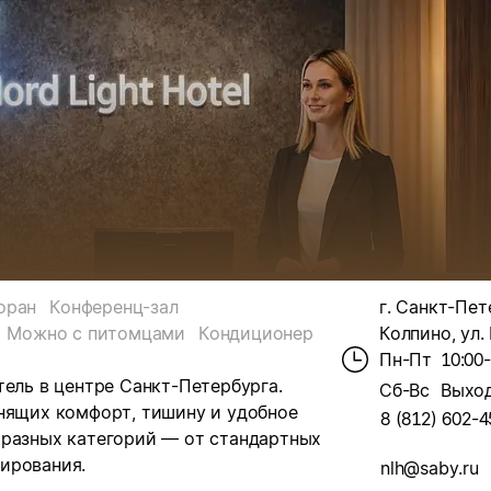
оран
Конференц-зал
г. Санкт-Пете
Можно с питомцами
Кондиционер
Колпино, ул.
Пн-Пт
10:00
тель в центре Санкт-Петербурга.
Сб-Вс
Выхо
енящих комфорт, тишину и удобное
8 (812) 602-4
 разных категорий — от стандартных
ирования.
nlh@saby.ru