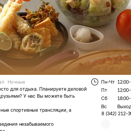
ал
Ночные
Пн-Чт
12:00-
есто для отдыха. Планируете деловой
Пт
12:00-
друзьями? У нас Вы можете быть
Сб
18:00-
Вс
Выхо
рные спортивные трансляции, а
8 (342) 212-3
ведения незабываемого