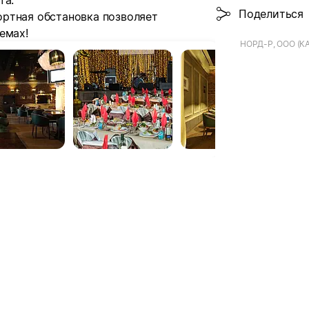
та.
Поделиться
ртная обстановка позволяет
емах!
НОРД-Р, ООО (К