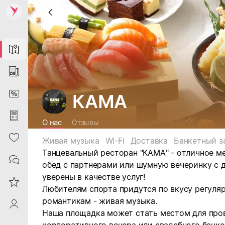
Map
News
DiscountCard
КАМА
Purchases
О нас
Отзывы
Heart
Живая музыка
Wi-Fi
Доставка
Банкетный з
Танцевальный ресторан "КАМА" - отличное м
Contacts
обед с партнерами или шумную вечеринку с 
уверены в качестве услуг!
Reviews
Любителям спорта придутся по вкусу регуля
романтикам - живая музыка.
ProfileSaby
Наша площадка может стать местом для про