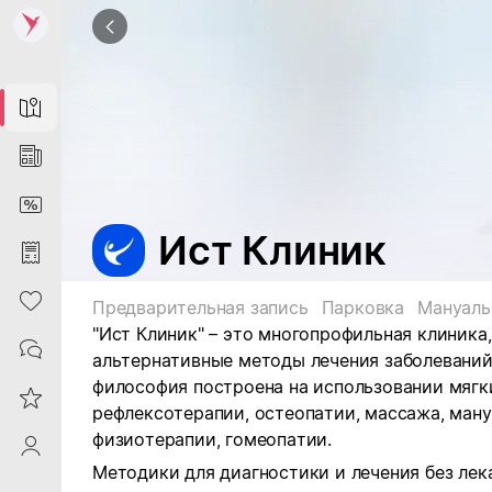
Map
News
DiscountCard
Ист Клиник
Purchases
Heart
Предварительная запись
Парковка
Мануаль
"Ист Клиник" – это многопрофильная клиника
Contacts
альтернативные методы лечения заболеваний
философия построена на использовании мягки
Reviews
рефлексотерапии, остеопатии, массажа, ману
физиотерапии, гомеопатии.
ProfileSaby
Методики для диагностики и лечения без лек