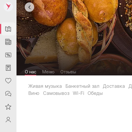
Map
News
DiscountCard
Purchases
О нас
Меню
Отзывы
Heart
Живая музыка
Банкетный зал
Доставка
Д
Вино
Самовывоз
Wi-Fi
Обеды
Contacts
Reviews
ProfileSaby