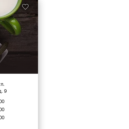
л.
. 9
00
00
00