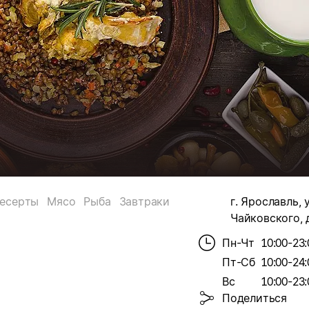
есерты
Мясо
Рыба
Завтраки
г. Ярославль, у
Чайковского, д
Пн-Чт
10:00-23:
Пт-Сб
10:00-24:
Вс
10:00-23:
Поделиться