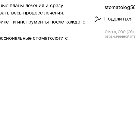
ные планы лечения и сразу
stomatolog56
ать весь процесс лечения.
Поделиться
бинет и инструменты после каждого
Омега, ООО (Общ
ограниченной от
ессиональные стоматологи с
"ОМЕГА"), подраз
Оренбург