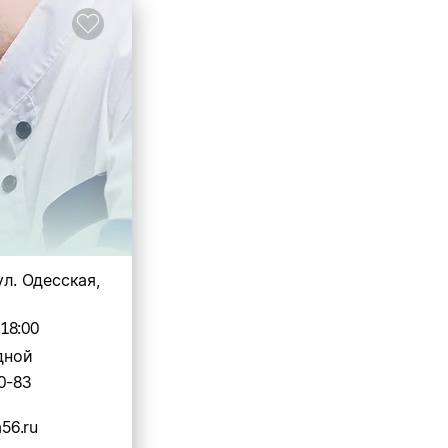
ул. Одесская,
-18:00
дной
0-83
56.ru