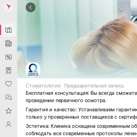
Map
News
DiscountCard
Purchases
Heart
Стоматология
Предварительная запись
Бесплатная консультация: Вы всегда сможет
Contacts
проведении первичного осмотра.
Гарантия и качество:
Устанавливаем гаранти
Reviews
только у проверенных поставщиков с сертиф
ProfileSaby
Эстетика: Клиника оснащена современным об
соблюдать все современные протоколы лечен