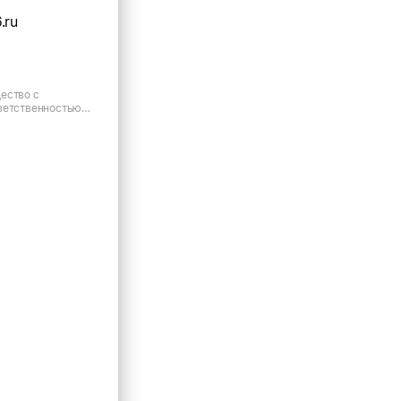
.ru
ество с
ветственностью
деление, г.