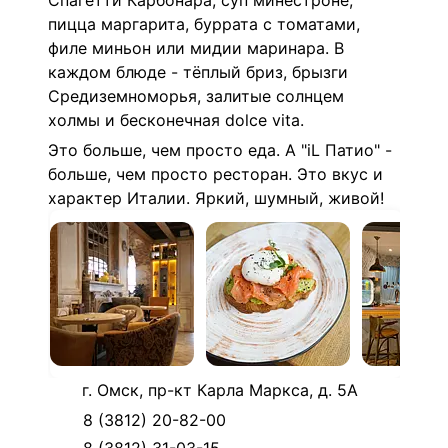
Спагетти Карбонара, суп минестроне,
пицца маргарита, буррата с томатами,
филе миньон или мидии маринара. В
каждом блюде - тёплый бриз, брызги
Средиземноморья, залитые солнцем
холмы и бесконечная dolce vita.
Это больше, чем просто еда. А "iL Патио" -
больше, чем просто ресторан. Это вкус и
характер Италии. Яркий, шумный, живой!
г. Омск, пр-кт Карла Маркса, д. 5А
8 (3812) 20-82-00
8 (3812) 31-03-15