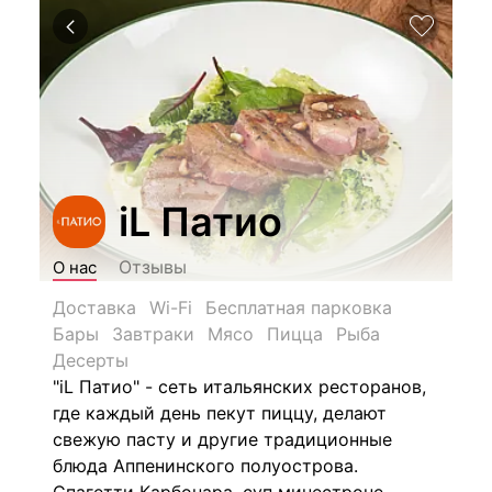
iL Патио
Отзывы
О нас
Доставка
Wi-Fi
Бесплатная парковка
Бары
Завтраки
Мясо
Пицца
Рыба
Десерты
"iL Патио" - сеть итальянских ресторанов,
где каждый день пекут пиццу, делают
свежую пасту и другие традиционные
блюда Аппенинского полуострова.