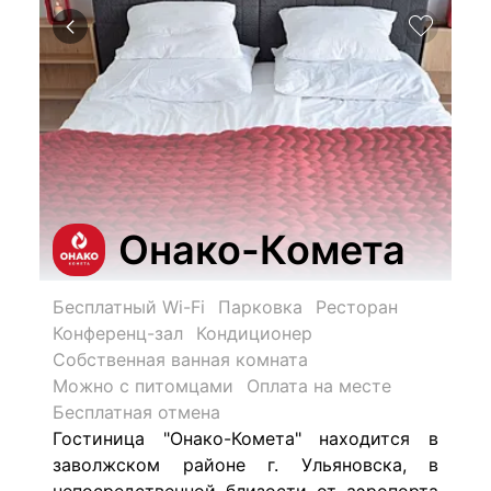
Онако-Комета
Бесплатный Wi-Fi
Парковка
Ресторан
Конференц-зал
Кондиционер
Собственная ванная комната
Можно с питомцами
Оплата на месте
Бесплатная отмена
Гостиница "Онако-Комета"
находится в
заволжском районе г. Ульяновска, в