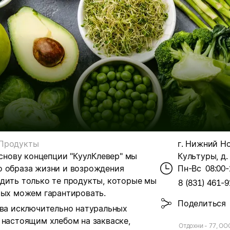
Продукты
г. Нижний Но
основу концепции "КуулКлевер" мы
Культуры, д.
о образа жизни и возрождения
Пн-Вс
08:00-
одить только те продукты, которые мы
8 (831) 461-9
рых можем гарантировать.
Поделиться
тва исключительно натуральных
 настоящим хлебом на закваске,
Отдохни - 77, ОО