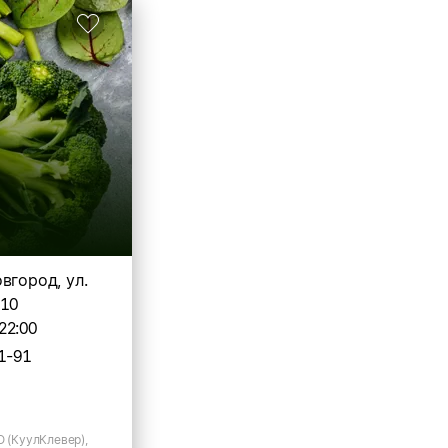
вгород, ул.
 10
22:00
1-91
О (КуулКлевер),