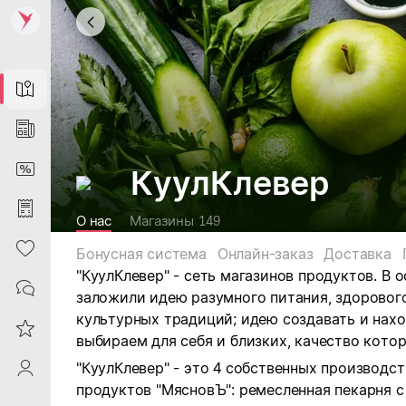
Map
News
DiscountCard
КуулКлевер
Purchases
О нас
Магазины
149
Heart
Бонусная система
Онлайн-заказ
Доставка
"КуулКлевер" - сеть магазинов продуктов. В 
Contacts
заложили идею разумного питания, здоровог
культурных традиций; идею создавать и нах
Reviews
выбираем для себя и близких, качество кото
"КуулКлевер" - это 4 собственных производс
ProfileSaby
продуктов "МясновЪ": ремесленная пекарня с