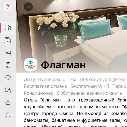
Map
News
DiscountCard
Флагман
Purchases
Heart
До центра меньше 1 км
Подходит для детей
Бесплатная отмена
Бесплатный Wi-Fi
Парко
Contacts
Кондиционер
Собственная ванная комната
Отель "Флагман"- это трехзвездочный биз
Reviews
крупнейшем торгово-офисном комплексе "Ф
центре города Омска. Не выходя из компле
ProfileSaby
банкоматы, банкетные и фуршетные залы, к