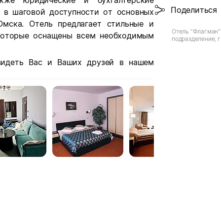
акже юридические и бухгалтерские
Поделиться
н в шаговой доступности от основных
Омска. О
тель предлагает стильные и
Отель "Флагман"
 которые оснащены всем необходимым
подразделение, г
видеть Вас и Ваших друзей в нашем