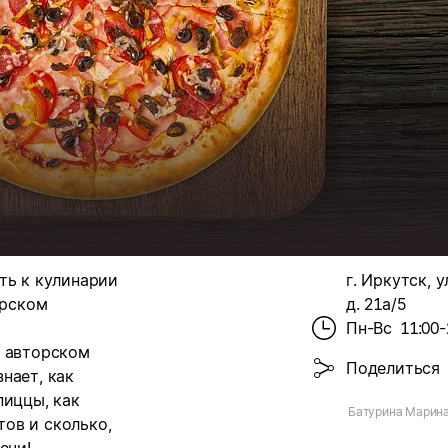
ть к кулинарии
г. Иркутск, 
орском
д. 21а/5
Пн-Вс
11:00-
и авторском
Поделиться
нает, как
пиццы, как
Батурина Марина
ов и сколько,