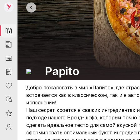
Map
News
DiscountCard
Papito
Purchases
Heart
Добро пожаловать в мир «Папито», где страс
встречается как в классическом, так и в авт
Contacts
исполнении!
Наш секрет кроется в свежих ингредиентах 
Reviews
подходе нашего Бренд-шефа, который точно з
сделать идеальное тесто для самой вкусной 
ProfileSaby
сформировать оптимальный букет ингредиент