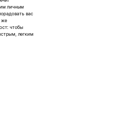
ечи!
шим личным
порадовать вас
 же
ост: чтобы
ыстрым, легким