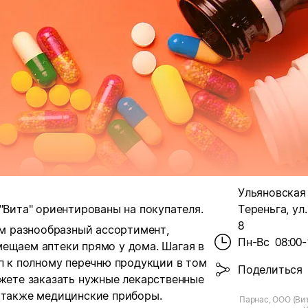
Ульяновская 
"Вита" ориентированы на покупателя.
Тереньга, ул.
8
м разнообразный ассортимент,
Пн-Вс
08:00-
мещаем аптеки прямо у дома. Шагая в
уп к полному перечню продукции в том
Поделиться
ожете заказать нужные лекарственные
а также медицинские приборы.
Парнас, ООО (Вит