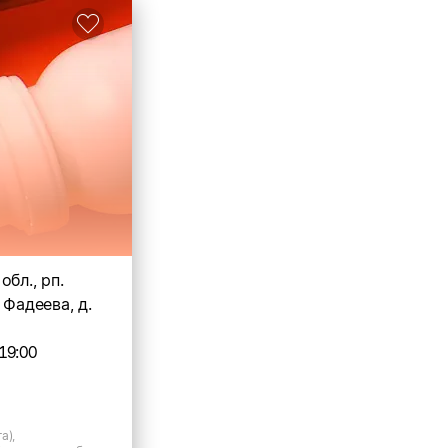
обл., рп.
 Фадеева, д.
19:00
а),