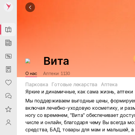
Map
News
DiscountCard
Вита
Purchases
О нас
Аптеки
1130
Heart
Парковка
Готовые лекарства
Аптека
Яркие и динамичные, как сама жизнь, аптеки 
Contacts
Мы поддерживаем выгодные цены, формируе
включая лечебно-уходовую косметику, и раз
Reviews
ногу со временем, "Вита" обеспечивает дост
числе и онлайн, благодаря чему Вы всегда м
ProfileSaby
средства, БАД, товары для мам и малышей, 