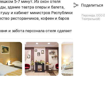
ешком 5-7 минут. Из окон отеля
Поделиться
ы, здание театра оперы и балета,
атушу и кабинет министров Республики
Персеида, ООО (
ество ресторанчиков, кофеен и баров
Театральной)
вня и забота персонала отеля сделает