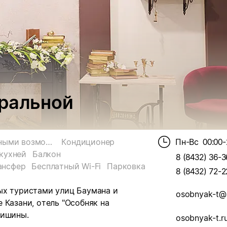
тральной
Для гостей с ограниченными возможностями
Кондиционер
Пн-Вс
00:00-
кухней
Балкон
8 (8432) 36-3
ансфер
Бесплатный Wi-Fi
Парковка
8 (8432) 72-2
ых туристами улиц Баумана и
osobnyak-t@m
 Казани, отель "Особняк на
тишины.
osobnyak-t.r