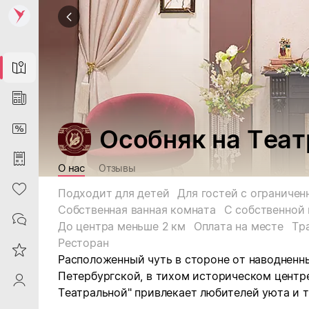
Map
News
DiscountCard
Особняк на Теа
Purchases
О нас
Отзывы
Heart
Подходит для детей
Собственная ванная комната
С собственной 
Contacts
До центра меньше 2 км
Оплата на месте
Тр
Ресторан
Reviews
Расположенный чуть в стороне от наводненн
Петербургской, в тихом историческом центре
ProfileSaby
Театральной" привлекает любителей уюта и 