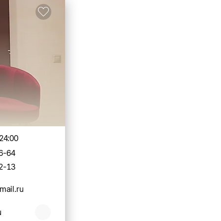
24:00
6-64
2-13
ail.ru
u