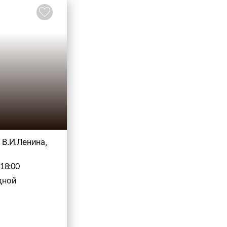
. В.И.Ленина,
-18:00
дной