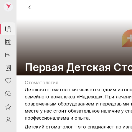
Map
News
DiscountCard
Первая Детская Ст
Purchases
Heart
Стоматология
Детская стоматология является одним из ос
Contacts
семейного комплекса «Надежда». При лечени
современным оборудованием и передовыми т
Reviews
месте у нас стоит обязательное наличие у с
профессионализма и опыта.
ProfileSaby
Детский стоматолог – это специалист по изл