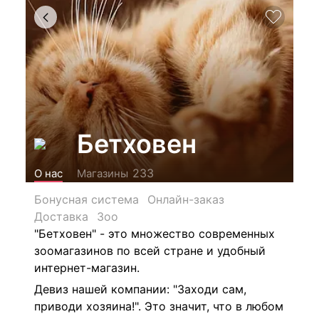
Бетховен
233
О нас
Магазины
Бонусная система
Онлайн-заказ
Доставка
Зоо
"Бетховен" - это множество современных
зоомагазинов по всей стране и удобный
интернет-магазин.
Девиз нашей компании: "Заходи сам,
приводи хозяина!". Это значит, что в любом