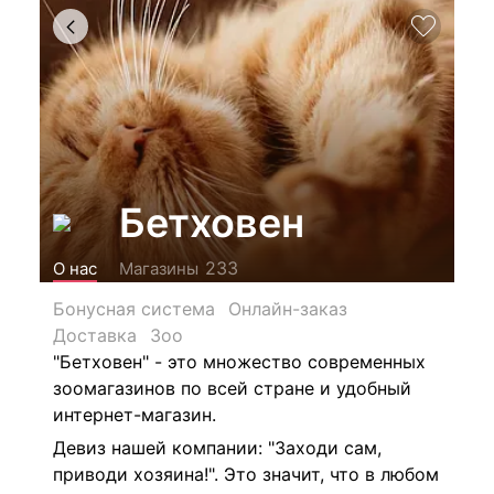
Бетховен
233
О нас
Магазины
Бонусная система
Онлайн-заказ
Доставка
Зоо
"Бетховен" - это множество современных
зоомагазинов по всей стране и удобный
интернет-магазин.
Девиз нашей компании: "Заходи сам,
приводи хозяина!". Это значит, что в любом