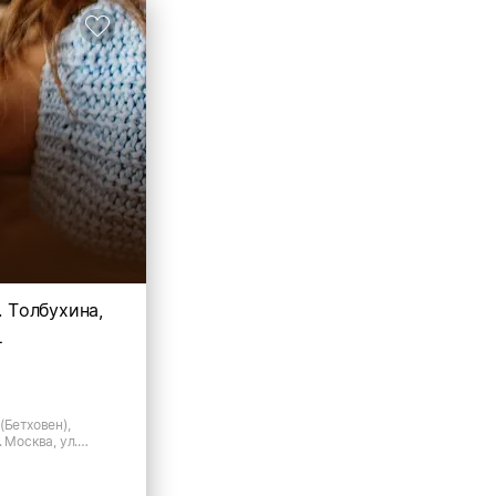
. Толбухина,
1
(Бетховен),
 Москва, ул.
 стр 1