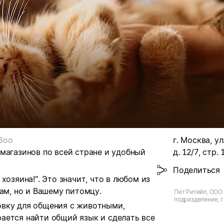
Зоо
г. Москва, ул
магазинов по всей стране и удобный
д. 12/7, стр. 
Поделиться
хозяина!". Это значит, что в любом из
ам, но и Вашему питомцу.
Пет Ритейл, ООО 
подразделение, г.
овку для общения с животными,
Толбухина, д.12/7
ается найти общий язык и сделать все