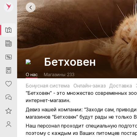
Map
News
DiscountCard
Бетховен
Purchases
О нас
Магазины
233
Heart
Бонусная система
Онлайн-заказ
Доставка
"Бетховен" - это множество современных зоо
Contacts
интернет-магазин.
Девиз нашей компании: "Заходи сам, приводи 
Reviews
магазинов "Бетховен" будут рады не только В
ProfileSaby
Наш персонал проходит специальную подгот
поэтому с каждым из Ваших питомцев постар