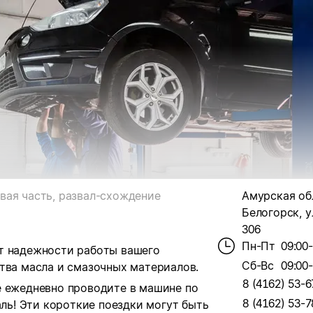
вая часть, развал-схождение
Амурская обл.
Белогорск, ул
306
Пн-Пт
09:00
т надежности работы вашего
Сб-Вс
09:00
тва масла и смазочных материалов.
8 (4162) 53-6
е ежедневно проводите в машине по
8 (4162) 53-7
аль! Эти короткие поездки могут быть