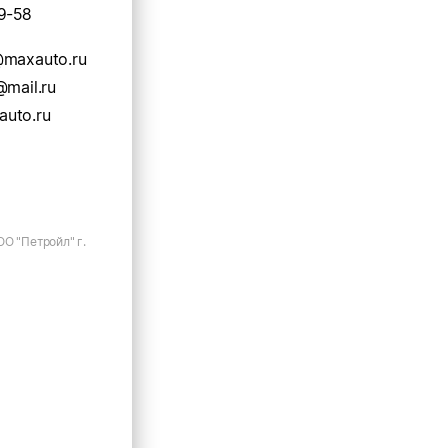
9-58
@maxauto.ru
@mail.ru
uto.ru
О "Петройл" г.