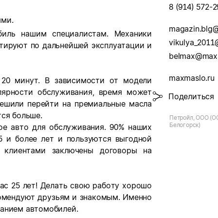
8 (914) 572-2
ыми.
magazin.blg
иль нашим специалистам. Механики
vikulya_2011
тируют по дальнейшей эксплуатации и
belmax@maxa
maxmaslo.ru
 20 минут. В зависимости от модели
лярности обслуживания, время может
Поделиться
решили перейти на премиальные масла
тся больше.
Петройл, ООО (ОО
Белогорск)
ое авто для обслуживания. 90% наших
5 и более лет и пользуются выгодной
 клиентами заключены договоры на
ас 25 лет! Делать свою работу хорошо
комендуют друзьям и знакомым. Именно
ванием автомобилей.