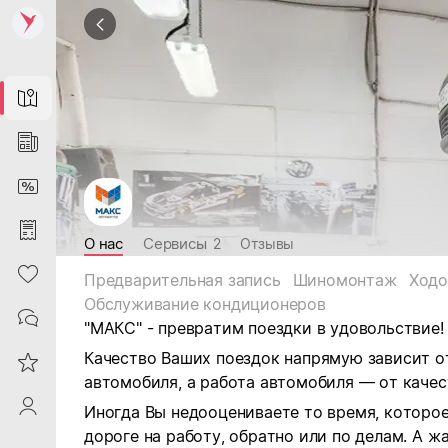
Map
News
DiscountCard
Purchases
О нас
Сервисы
2
Отзывы
Heart
Предварительная запись
Шиномонтаж
Ходо
Обслуживание кондиционеров
Contacts
"МАКС" - превратим поездки в удовольствие!
Качество Ваших поездок напрямую зависит о
Reviews
автомобиля, а работа автомобиля — от качес
ProfileSaby
Иногда Вы недооцениваете то время, которо
дороге на работу, обратно или по делам. А ж