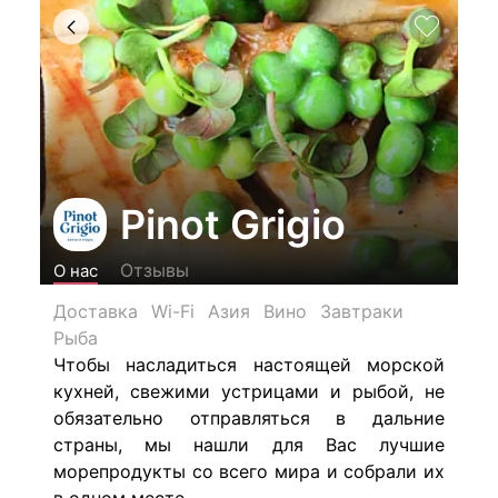
Pinot Grigio
Отзывы
О нас
Доставка
Wi-Fi
Азия
Вино
Завтраки
Рыба
Чтобы насладиться настоящей морской
кухней, свежими устрицами и рыбой, не
обязательно отправляться в дальние
страны, мы нашли для Вас лучшие
морепродукты со всего мира и собрали их