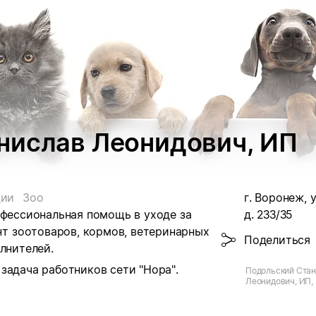
нислав Леонидович, ИП
ции
Зоо
г. Воронеж, у
офессиональная помощь в уходе за
д. 233/35
 зоотоваров, кормов, ветеринарных
Поделиться
лнителей.
задача работников сети "Нора".
Подольский Ста
Леонидович, ИП, 
ул. 9 Января, д.2