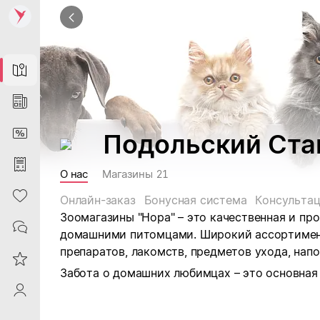
Map
News
DiscountCard
Подольский Ста
Purchases
О нас
Магазины
21
Heart
Онлайн-заказ
Бонусная система
Консульта
Зоомагазины "Нора" – это качественная и пр
Contacts
домашними питомцами. Широкий ассортимент
препаратов, лакомств, предметов ухода, напо
Reviews
Забота о домашних любимцах – это основная 
ProfileSaby