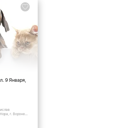
л. 9 Января,
нислав
Нора, г. Воронеж,
33/35