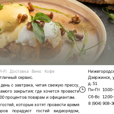
i-Fi
Доставка
Вино
Кофе
Нижегородска
отличный сервис.
Дзержинск, у
д. 51
 день с завтрака, читая свежую прессу,
Пн-Пт
10:00
амого закрытия; где хочется провести
Сб-Вс
12:00
100 процентов поварам и официантам.
8 (904) 908-3
 гостей, которые хотят провести время
ров порадуют гостей видеорядом,