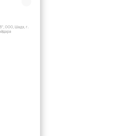
", ООО, Шадэ, г.
айдара