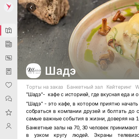
Map
News
DiscountCard
Шадэ
Purchases
Heart
Торты на заказ
Банкетный зал
Кейтеринг
W
"Шадэ"- кафе с историей, где вкусная еда и 
Contacts
"Шадэ" - это кафе, в котором приятно начать
собраться в компании друзей и болтать до с
Reviews
самые важные события в жизни, доверяя на 
ProfileSaby
Банкетные залы на 70, 30 человек принимают
в узком кругу людей. Экраны телевизо