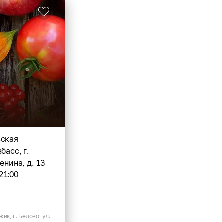
вская
басс, г.
енина, д. 13
21:00
ик, г. Белово, ул.