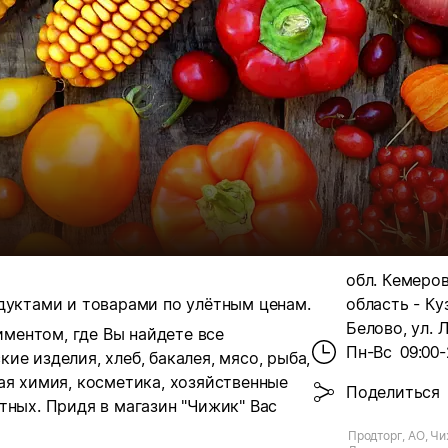
обл. Кемеро
дуктами и товарами по улётным ценам.
область - Куз
Белово, ул. Л
ментом, где Вы найдете все
Пн-Вс
09:00-
ие изделия, хлеб, бакалея, мясо, рыба,
ая химия, косметика, хозяйственные
Поделиться
тных. Придя в магазин "Чижик" Вас
Продторг, АО, Чиж