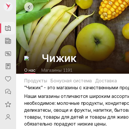
Map
News
DiscountCard
Чижик
Purchases
О нас
Магазины
1191
Heart
Продукты
Бонусная система
Доставка
"Чижик" -
это магазины с качественными про
Contacts
Наши магазины отличаются широким ассорти
необходимое: м
олочные продукты, кондитерск
Reviews
деликатесы, овощи и фрукты, напитки, бытов
товары, товары для детей и товары для живо
ProfileSaby
обязательно порадуют низкие цены.