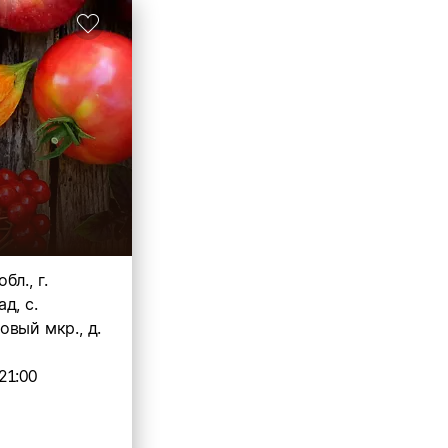
бл., г.
д, с.
вый мкр., д.
21:00