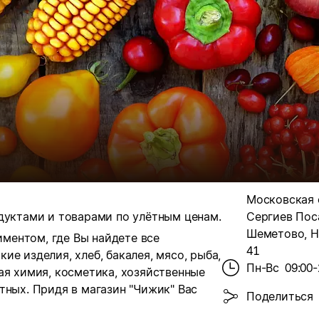
Московская о
дуктами и товарами по улётным ценам.
Сергиев Поса
Шеметово, Но
ментом, где Вы найдете все
41
ие изделия, хлеб, бакалея, мясо, рыба,
Пн-Вс
09:00-
ая химия, косметика, хозяйственные
тных. Придя в магазин "Чижик" Вас
Поделиться