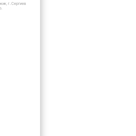
жик, г. Сергиев
р.