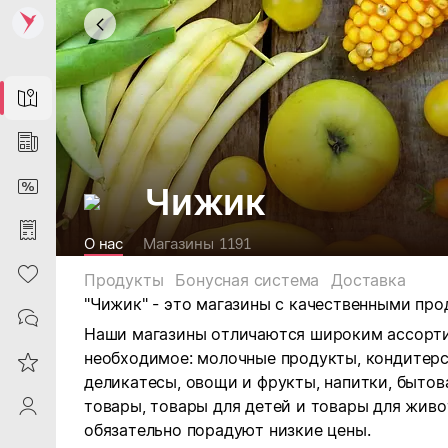
Map
News
DiscountCard
Чижик
Purchases
О нас
Магазины
1191
Heart
Продукты
Бонусная система
Доставка
"Чижик" -
это магазины с качественными про
Contacts
Наши магазины отличаются широким ассорти
необходимое: м
олочные продукты, кондитерск
Reviews
деликатесы, овощи и фрукты, напитки, бытов
товары, товары для детей и товары для живо
ProfileSaby
обязательно порадуют низкие цены.