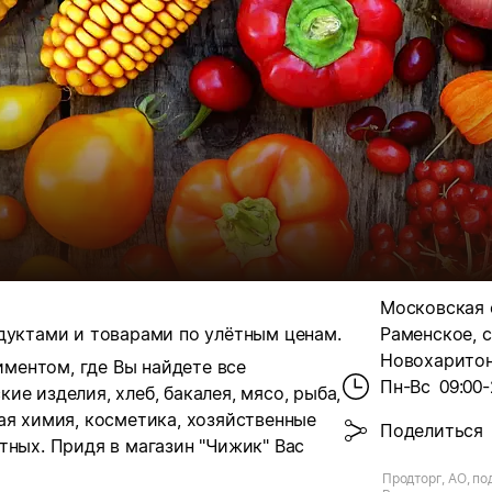
Московская о
дуктами и товарами по улётным ценам.
Раменское, с
Новохаритон
ментом, где Вы найдете все
Пн-Вс
09:00-
ие изделия, хлеб, бакалея, мясо, рыба,
ая химия, косметика, хозяйственные
Поделиться
тных. Придя в магазин "Чижик" Вас
Продторг, АО, по