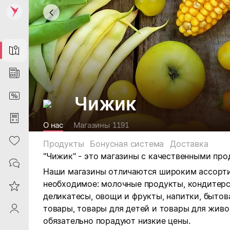
Map
News
DiscountCard
Чижик
Purchases
О нас
Магазины
1191
Heart
Продукты
Бонусная система
Доставка
"Чижик" -
это магазины с качественными про
Contacts
Наши магазины отличаются широким ассорти
необходимое: м
олочные продукты, кондитерск
Reviews
деликатесы, овощи и фрукты, напитки, бытов
товары, товары для детей и товары для живо
ProfileSaby
обязательно порадуют низкие цены.