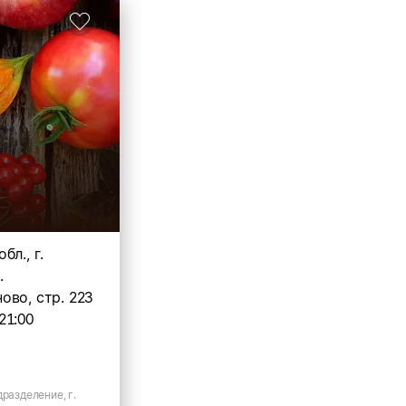
бл., г.
.
ово, стр. 223
21:00
дразделение, г.