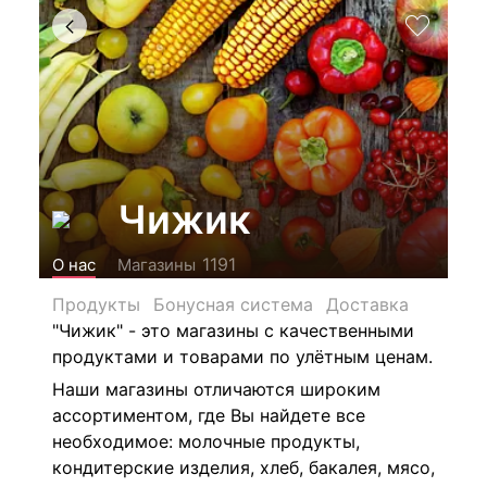
Чижик
1191
О нас
Магазины
Продукты
Бонусная система
Доставка
"Чижик" -
это магазины с качественными
продуктами и товарами по улётным ценам.
Наши магазины отличаются широким
ассортиментом, где Вы найдете все
необходимое: м
олочные продукты,
кондитерские изделия, хлеб, бакалея, мясо,