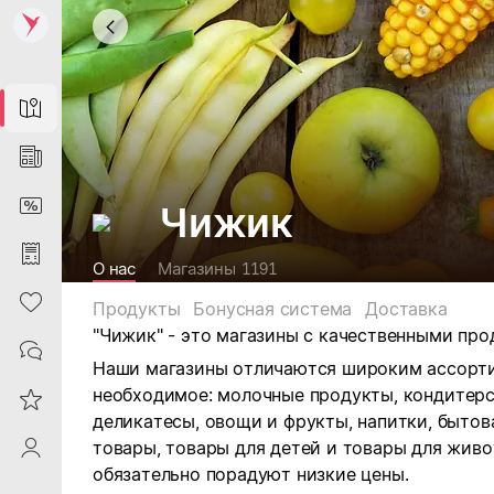
Map
News
DiscountCard
Чижик
Purchases
О нас
Магазины
1191
Heart
Продукты
Бонусная система
Доставка
"Чижик" -
это магазины с качественными про
Contacts
Наши магазины отличаются широким ассорти
необходимое: м
олочные продукты, кондитерск
Reviews
деликатесы, овощи и фрукты, напитки, бытов
товары, товары для детей и товары для живо
ProfileSaby
обязательно порадуют низкие цены.