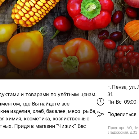
г. Пенза, ул.
дуктами и товарами по улётным ценам.
31
Пн-Вс
09:00-
ментом, где Вы найдете все
ие изделия, хлеб, бакалея, мясо, рыба,
Поделиться
ая химия, косметика, хозяйственные
тных. Придя в магазин "Чижик" Вас
Продторг, АО, Чиж
Ладожская, д.31