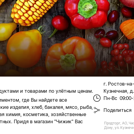
г. Ростов-на-
дуктами и товарами по улётным ценам.
Кузнечная, д.
Пн-Вс
09:00-
ментом, где Вы найдете все
ие изделия, хлеб, бакалея, мясо, рыба,
Поделиться
ая химия, косметика, хозяйственные
тных. Придя в магазин "Чижик" Вас
Продторг, АО, Чи
Дону, ул. Кузнечн