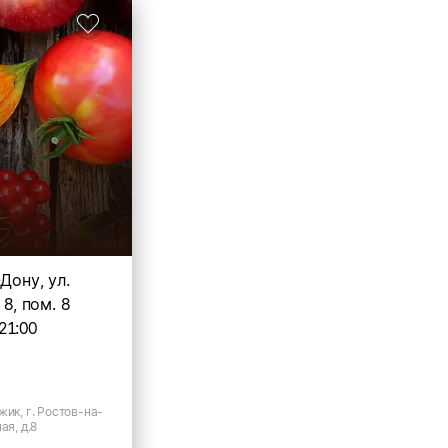
Дону, ул.
 8, пом. 8
21:00
жик, г. Ростов-на-
ая, д.8