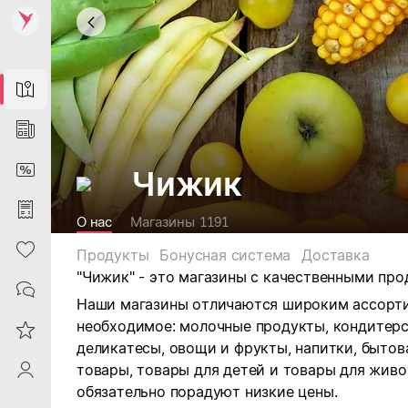
Map
News
DiscountCard
Чижик
Purchases
О нас
Магазины
1191
Heart
Продукты
Бонусная система
Доставка
"Чижик" -
это магазины с качественными про
Contacts
Наши магазины отличаются широким ассорти
необходимое: м
олочные продукты, кондитерск
Reviews
деликатесы, овощи и фрукты, напитки, бытов
товары, товары для детей и товары для живо
ProfileSaby
обязательно порадуют низкие цены.