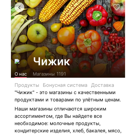
Чижик
1191
О нас
Магазины
Продукты
Бонусная система
Доставка
"Чижик" -
это магазины с качественными
продуктами и товарами по улётным ценам.
Наши магазины отличаются широким
ассортиментом, где Вы найдете все
необходимое: м
олочные продукты,
кондитерские изделия, хлеб, бакалея, мясо,