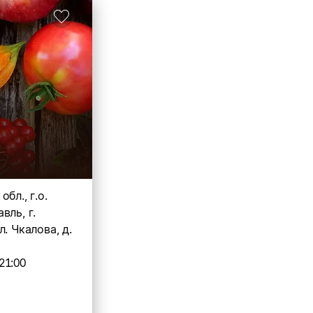
бл., г.о.
вль, г.
л. Чкалова, д.
21:00