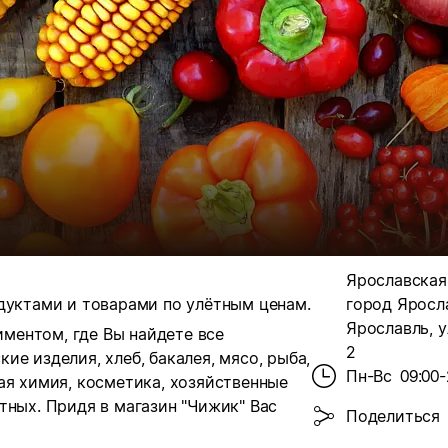
Ярославская о
дуктами и товарами по улётным ценам.
город Яросла
Ярославль, у
ментом, где Вы найдете все
2
ие изделия, хлеб, бакалея, мясо, рыба,
Пн-Вс
09:00-
ая химия, косметика, хозяйственные
тных. Придя в магазин "Чижик" Вас
Поделиться