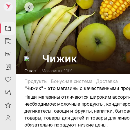
Map
News
DiscountCard
Чижик
Purchases
О нас
Магазины
1191
Heart
Продукты
Бонусная система
Доставка
"Чижик" -
это магазины с качественными про
Contacts
Наши магазины отличаются широким ассорти
необходимое: м
олочные продукты, кондитерск
Reviews
деликатесы, овощи и фрукты, напитки, бытов
товары, товары для детей и товары для живо
ProfileSaby
обязательно порадуют низкие цены.