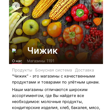
Чижик
1191
О нас
Магазины
Продукты
Бонусная система
Доставка
"Чижик" -
это магазины с качественными
продуктами и товарами по улётным ценам.
Наши магазины отличаются широким
ассортиментом, где Вы найдете все
необходимое: м
олочные продукты,
кондитерские изделия, хлеб, бакалея, мясо,