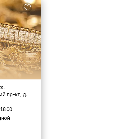
к,
й пр-кт, д.
-18:00
дной