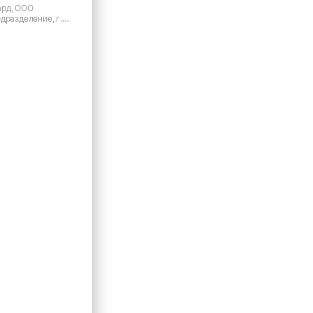
рд, ООО
дразделение, г.
нинградский пр-кт