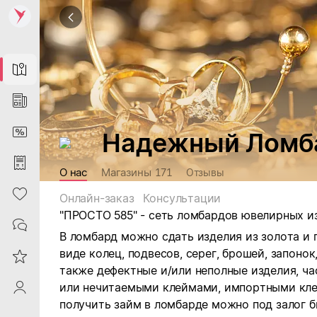
Map
News
DiscountCard
Надежный Ломба
Purchases
О нас
Магазины
171
Отзывы
Heart
Онлайн-заказ
Консультации
"ПРОСТО 585" - сеть ломбардов ювелирных из
Contacts
В ломбард можно сдать изделия из золота и
виде колец, подвесов, серег, брошей, запонок,
Reviews
также дефектные и/или неполные изделия, ча
или нечитаемыми клеймами, импортными клей
ProfileSaby
получить займ в ломбарде можно под залог б