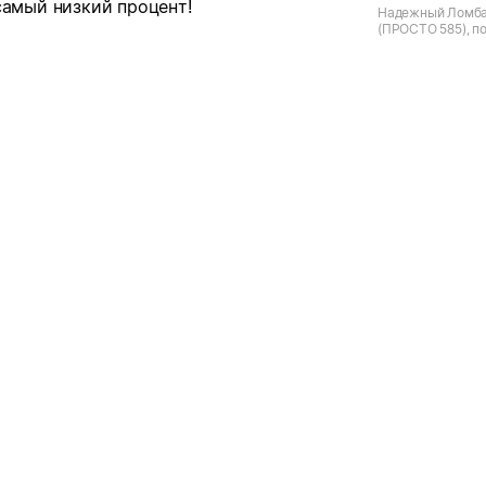
самый низкий процент!
Надежный Ломба
(ПРОСТО 585), по
Архангельск, Ле