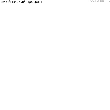
(ПРОСТО 585), по
самый низкий процент!
Санкт-Петербург,
д.75