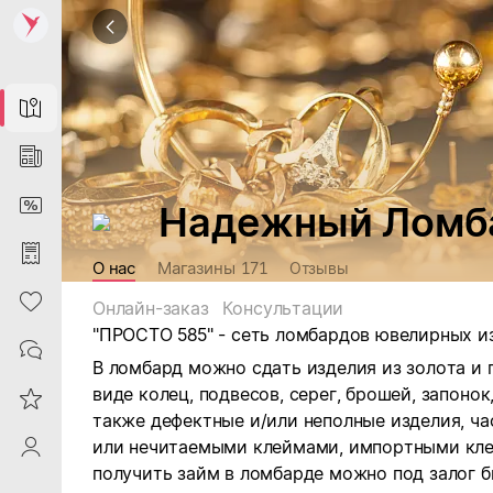
Map
News
DiscountCard
Надежный Ломба
Purchases
О нас
Магазины
171
Отзывы
Heart
Онлайн-заказ
Консультации
"ПРОСТО 585" - сеть ломбардов ювелирных из
Contacts
В ломбард можно сдать изделия из золота и
виде колец, подвесов, серег, брошей, запонок,
Reviews
также дефектные и/или неполные изделия, ча
или нечитаемыми клеймами, импортными клей
ProfileSaby
получить займ в ломбарде можно под залог б