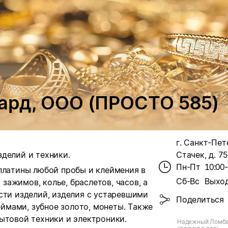
рд, ООО (ПРОСТО 585)
г. Санкт-Пет
делий и техники.
Стачек, д. 75
Пн-Пт
10:00
 платины любой пробы и клеймения в
Сб-Вс
Выхо
 зажимов, колье, браслетов, часов, а
сти изделий, изделия с устаревшими
Поделиться
мами, зубное золото, монеты. Также
ытовой техники и электроники.
Надежный Ломба