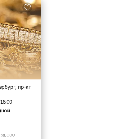
ербург, пр-кт
-18:00
дной
рд, ООО