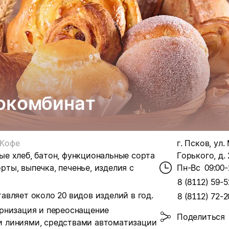
окомбинат
Кофе
г. Псков, ул
е хлеб, батон, функциональные сорта
Горького, д. 
орты, выпечка, печенье, изделия с
Пн-Вс
09:00-
8 (8112) 59-5
вляет около 20 видов изделий в год.
8 (8112) 72-2
ернизация и переоснащение
Поделиться
 линиями, средствами автоматизации