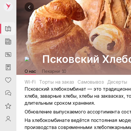
Map
News
DiscountCard
Псковский Хлеб
Purchases
О нас
Пекарни
10
Heart
Wi-Fi
Торты на заказ
Самовывоз
Десерты
Псковский хлебокомбинат — это традиционны
Contacts
хлеба, заварные хлебы, хлебы на заквасках, т
длительным сроком хранения.
Reviews
Обновление выпускаемого ассортимента соста
ProfileSaby
На хлебокомбинате ведётся постоянная мод
производства современными хлебопекарными