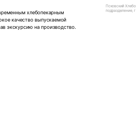
Псковский Хлебо
подразделение, г.
овременным хлебопекарным
Максима Горько
окое качество выпускаемой
зав экскурсию на производство.