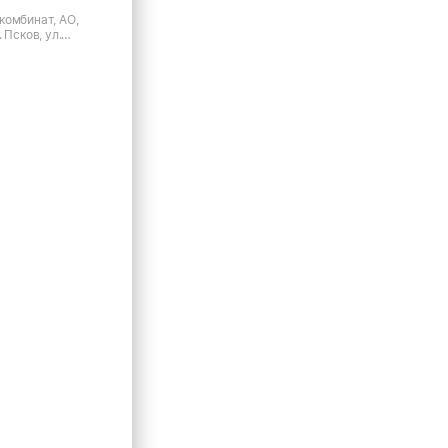
комбинат, АО,
 Псков, ул.
го