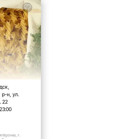
дск,
р-н, ул.
. 22
23:00
ятёрочка, г.