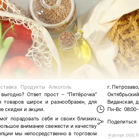
ставка
Продукты
Алкоголь
г. Петрозаво
 выгодно? Ответ прост – "Пятёрочка"
Октябрьский 
е товаров широк и разнообразен, для
Виданская, д
е скидки и акции.
Пн-Вс
08:00-
мог порадовать себя и своих близких
Поделиться
большое внимание свежести и качеству
цепции мы непосредственно в торговом
Агроторг, ООО, П