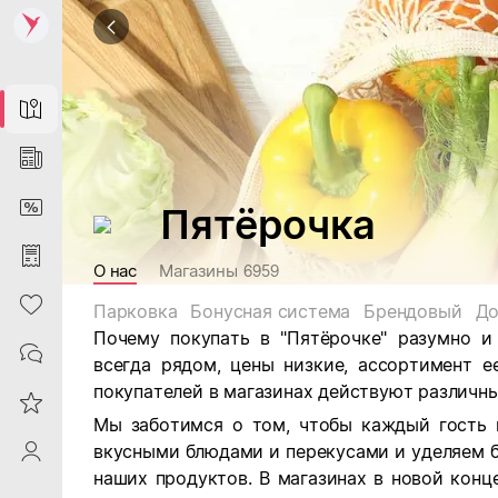
Map
News
DiscountCard
Пятёрочка
Purchases
О нас
Магазины
6959
Heart
Парковка
Бонусная система
Брендовый
До
Почему покупать в "Пятёрочке" разумно и
Contacts
всегда рядом, цены низкие, ассортимент е
покупателей в магазинах действуют различны
Reviews
Мы заботимся о том, чтобы каждый гость 
вкусными блюдами и перекусами и уделяем 
ProfileSaby
наших продуктов. В магазинах в новой кон