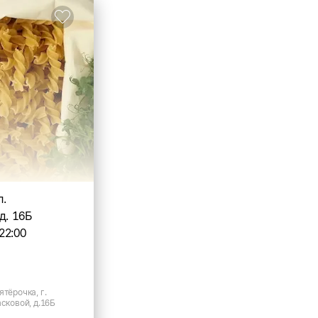
л.
д. 16Б
22:00
ятёрочка, г.
асковой, д.16Б