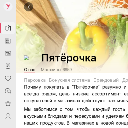
Map
News
DiscountCard
Пятёрочка
Purchases
О нас
Магазины
6959
Heart
Парковка
Бонусная система
Брендовый
До
Почему покупать в "Пятёрочке" разумно и
Contacts
всегда рядом, цены низкие, ассортимент е
покупателей в магазинах действуют различны
Reviews
Мы заботимся о том, чтобы каждый гость 
вкусными блюдами и перекусами и уделяем 
ProfileSaby
наших продуктов. В магазинах в новой кон