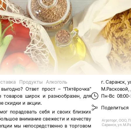
ставка
Продукты
Алкоголь
г. Саранск, у
 выгодно? Ответ прост – "Пятёрочка"
М.Расковой, 
е товаров широк и разнообразен, для
Пн-Вс
08:00-
е скидки и акции.
Поделиться
мог порадовать себя и своих близких
большое внимание свежести и качеству
Агроторг, ООО, П
Саранск, ул. М.Р
цепции мы непосредственно в торговом