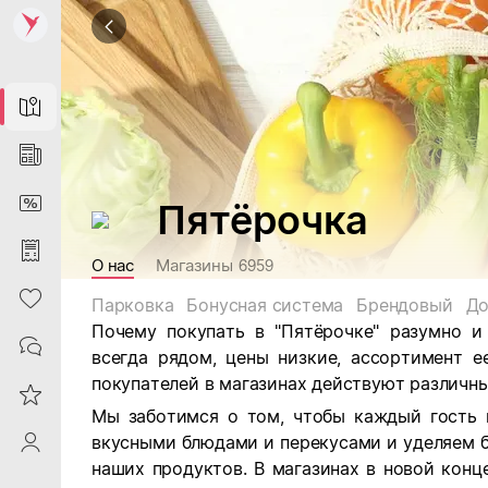
Map
News
DiscountCard
Пятёрочка
Purchases
О нас
Магазины
6959
Heart
Парковка
Бонусная система
Брендовый
До
Почему покупать в "Пятёрочке" разумно и
Contacts
всегда рядом, цены низкие, ассортимент е
покупателей в магазинах действуют различны
Reviews
Мы заботимся о том, чтобы каждый гость 
вкусными блюдами и перекусами и уделяем 
ProfileSaby
наших продуктов. В магазинах в новой кон