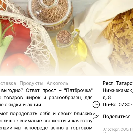
ставка
Продукты
Алкоголь
Респ. Татарст
 выгодно? Ответ прост – "Пятёрочка"
Нижнекамск, 
е товаров широк и разнообразен, для
д. 8
е скидки и акции.
Пн-Вс
07:30-
мог порадовать себя и своих близких
Поделиться
большое внимание свежести и качеству
цепции мы непосредственно в торговом
Агроторг, ООО, П