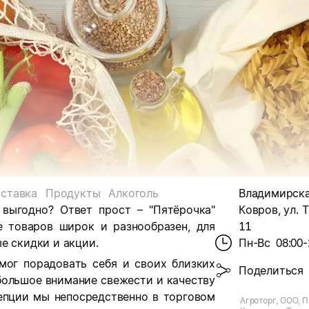
ставка
Продукты
Алкоголь
Владимирская
 выгодно? Ответ прост – "Пятёрочка"
Ковров, ул. 
е товаров широк и разнообразен, для
11
е скидки и акции.
Пн-Вс
08:00-
мог порадовать себя и своих близких
Поделиться
большое внимание свежести и качеству
цепции мы непосредственно в торговом
Агроторг, ООО, П