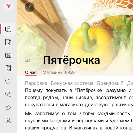
Map
News
DiscountCard
Пятёрочка
Purchases
О нас
Магазины
6959
Heart
Парковка
Бонусная система
Брендовый
До
Почему покупать в "Пятёрочке" разумно и
Contacts
всегда рядом, цены низкие, ассортимент е
покупателей в магазинах действуют различны
Reviews
Мы заботимся о том, чтобы каждый гость 
вкусными блюдами и перекусами и уделяем 
ProfileSaby
наших продуктов. В магазинах в новой кон