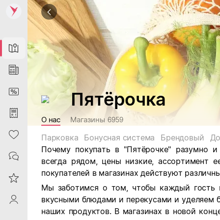
Map
News
DiscountCard
Пятёрочка
Purchases
О нас
Магазины
6959
Heart
Парковка
Бонусная система
Брендовый
До
Почему покупать в "Пятёрочке" разумно и
Contacts
всегда рядом, цены низкие, ассортимент е
покупателей в магазинах действуют различны
Reviews
Мы заботимся о том, чтобы каждый гость 
вкусными блюдами и перекусами и уделяем 
ProfileSaby
наших продуктов. В магазинах в новой кон