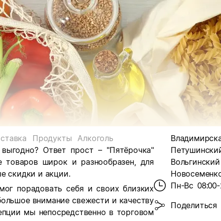
ставка
Продукты
Алкоголь
Владимирска
 выгодно? Ответ прост – "Пятёрочка"
Петушинский
е товаров широк и разнообразен, для
Вольгинский п
е скидки и акции.
Новосеменко
Пн-Вс
08:00-
мог порадовать себя и своих близких
большое внимание свежести и качеству
Поделиться
цепции мы непосредственно в торговом