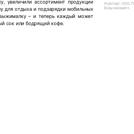
у, увеличили ассортимент продукции
Агроторг, ООО, П
Вольгинский п.
ну для отдыха и подзарядки мобильных
овыжималку – и теперь каждый может
ый сок или бодрящий кофе.