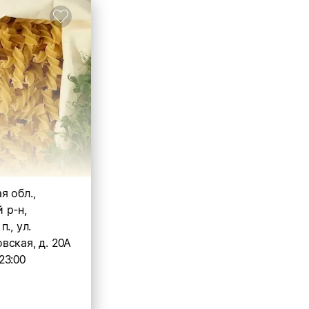
я обл.,
 р-н,
., ул.
вская, д. 20А
23:00