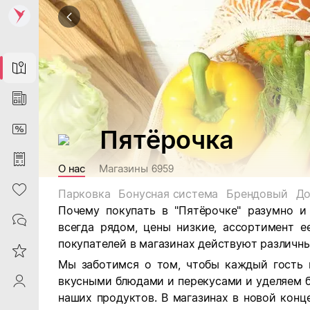
Map
News
DiscountCard
Пятёрочка
Purchases
О нас
Магазины
6959
Heart
Парковка
Бонусная система
Брендовый
До
Почему покупать в "Пятёрочке" разумно и
Contacts
всегда рядом, цены низкие, ассортимент е
покупателей в магазинах действуют различны
Reviews
Мы заботимся о том, чтобы каждый гость 
вкусными блюдами и перекусами и уделяем 
ProfileSaby
наших продуктов. В магазинах в новой кон