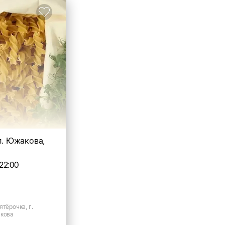
ул. Южакова,
22:00
ятёрочка, г.
акова