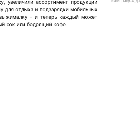
Тихвин, мкр. 4, д.
у, увеличили ассортимент продукции
ну для отдыха и подзарядки мобильных
овыжималку – и теперь каждый может
ый сок или бодрящий кофе.