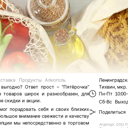
ставка
Продукты
Алкоголь
Ленинградска
 выгодно? Ответ прост – "Пятёрочка"
Тихвин, мкр. 
е товаров широк и разнообразен, для
Пн-Пт
10:00
е скидки и акции.
Сб-Вс
Выхо
мог порадовать себя и своих близких
Поделиться
большое внимание свежести и качеству
цепции мы непосредственно в торговом
Агроторг, ООО, П