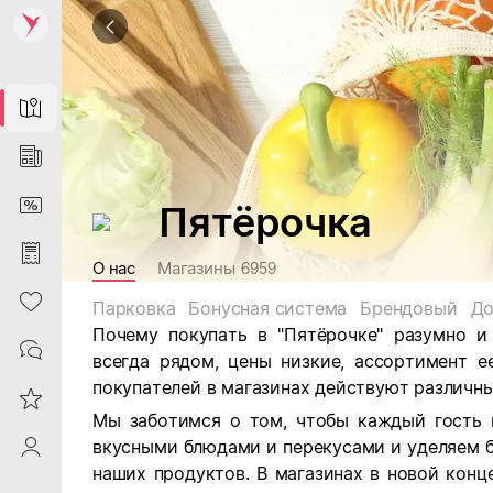
Map
News
DiscountCard
Пятёрочка
Purchases
О нас
Магазины
6959
Heart
Парковка
Бонусная система
Брендовый
До
Почему покупать в "Пятёрочке" разумно и
Contacts
всегда рядом, цены низкие, ассортимент е
покупателей в магазинах действуют различны
Reviews
Мы заботимся о том, чтобы каждый гость 
вкусными блюдами и перекусами и уделяем 
ProfileSaby
наших продуктов. В магазинах в новой кон