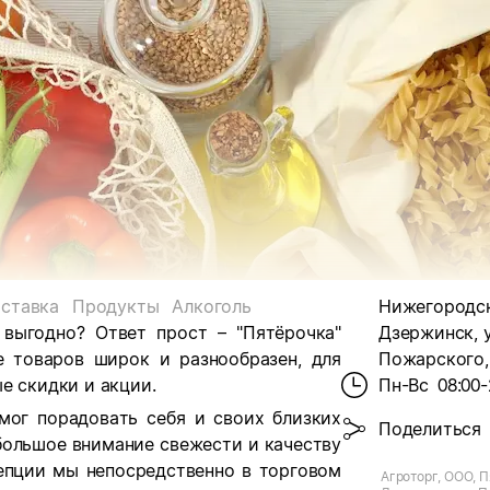
ставка
Продукты
Алкоголь
Нижегородска
 выгодно? Ответ прост – "Пятёрочка"
Дзержинск, у
е товаров широк и разнообразен, для
Пожарского, 
е скидки и акции.
Пн-Вс
08:00-
мог порадовать себя и своих близких
Поделиться
большое внимание свежести и качеству
цепции мы непосредственно в торговом
Агроторг, ООО, П