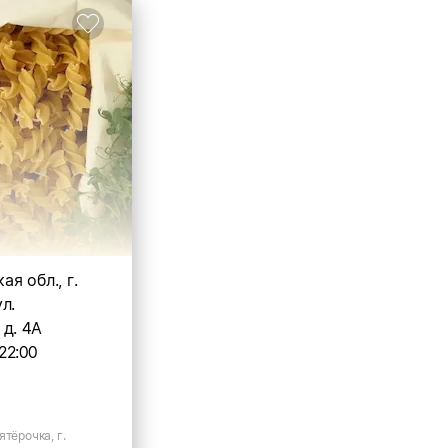
я обл., г.
л.
д. 4А
22:00
ятёрочка, г.