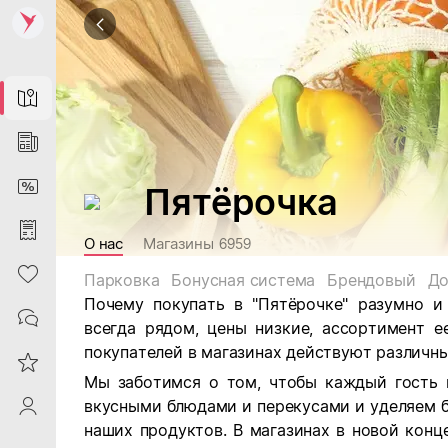
Map
News
DiscountCard
Пятёрочка
Purchases
О нас
Магазины
6959
Heart
Парковка
Бонусная система
Брендовый
До
Почему покупать в "Пятёрочке" разумно и
Contacts
всегда рядом, цены низкие, ассортимент е
покупателей в магазинах действуют различны
Reviews
Мы заботимся о том, чтобы каждый гость 
вкусными блюдами и перекусами и уделяем 
ProfileSaby
наших продуктов. В магазинах в новой кон