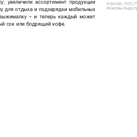
у, увеличили ассортимент продукции
Агроторг, ООО, П
Искитим, Индуст
ну для отдыха и подзарядки мобильных
д.46а
овыжималку – и теперь каждый может
ый сок или бодрящий кофе.