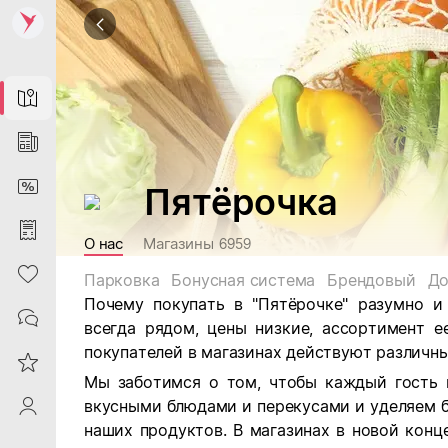
Map
News
DiscountCard
Пятёрочка
Purchases
О нас
Магазины
6959
Heart
Парковка
Бонусная система
Брендовый
До
Почему покупать в "Пятёрочке" разумно и
Contacts
всегда рядом, цены низкие, ассортимент е
покупателей в магазинах действуют различны
Reviews
Мы заботимся о том, чтобы каждый гость 
вкусными блюдами и перекусами и уделяем 
ProfileSaby
наших продуктов. В магазинах в новой кон