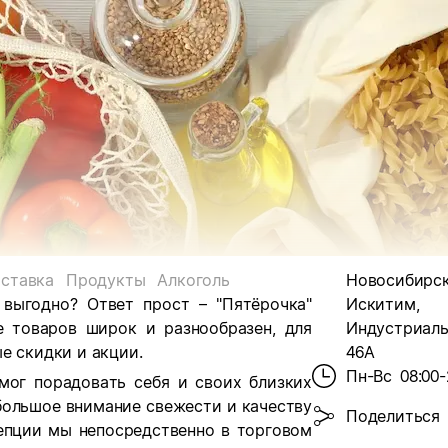
ставка
Продукты
Алкоголь
Новосибирска
 выгодно? Ответ прост – "Пятёрочка"
Искитим,
е товаров широк и разнообразен, для
Индустриальн
е скидки и акции.
46А
Пн-Вс
08:00-
мог порадовать себя и своих близких
большое внимание свежести и качеству
Поделиться
цепции мы непосредственно в торговом