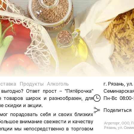
ставка
Продукты
Алкоголь
г. Рязань, ул.
 выгодно? Ответ прост – "Пятёрочка"
Семинарская,
е товаров широк и разнообразен, для
Пн-Вс
08:00-
е скидки и акции.
Поделиться
мог порадовать себя и своих близких
большое внимание свежести и качеству
Агроторг, ООО, П
Рязань, ул. Семи
цепции мы непосредственно в торговом