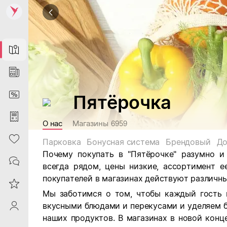
Map
News
DiscountCard
Пятёрочка
Purchases
О нас
Магазины
6959
Heart
Парковка
Бонусная система
Брендовый
До
Почему покупать в "Пятёрочке" разумно и
Contacts
всегда рядом, цены низкие, ассортимент е
покупателей в магазинах действуют различны
Reviews
Мы заботимся о том, чтобы каждый гость 
вкусными блюдами и перекусами и уделяем 
ProfileSaby
наших продуктов. В магазинах в новой кон