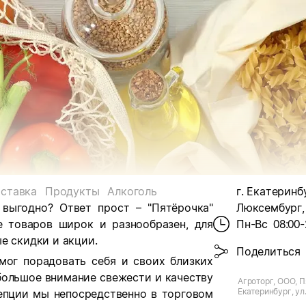
ставка
Продукты
Алкоголь
г. Екатеринб
 выгодно? Ответ прост – "Пятёрочка"
Люксембург, 
е товаров широк и разнообразен, для
Пн-Вс
08:00-
е скидки и акции.
Поделиться
мог порадовать себя и своих близких
большое внимание свежести и качеству
Агроторг, ООО, П
Екатеринбург, ул
цепции мы непосредственно в торговом
Люксембург