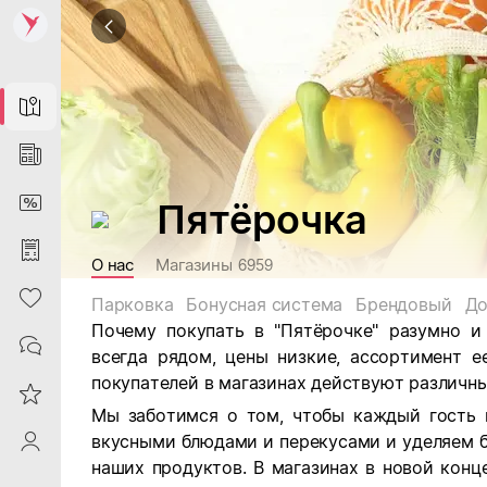
Map
News
DiscountCard
Пятёрочка
Purchases
О нас
Магазины
6959
Heart
Парковка
Бонусная система
Брендовый
До
Почему покупать в "Пятёрочке" разумно и
Contacts
всегда рядом, цены низкие, ассортимент е
покупателей в магазинах действуют различны
Reviews
Мы заботимся о том, чтобы каждый гость 
вкусными блюдами и перекусами и уделяем 
ProfileSaby
наших продуктов. В магазинах в новой кон