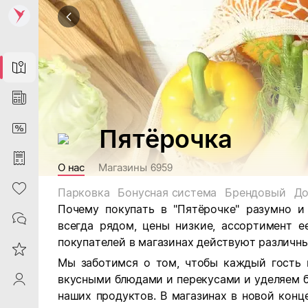
Map
News
DiscountCard
Пятёрочка
Purchases
О нас
Магазины
6959
Heart
Парковка
Бонусная система
Брендовый
До
Почему покупать в "Пятёрочке" разумно и
Contacts
всегда рядом, цены низкие, ассортимент е
покупателей в магазинах действуют различны
Reviews
Мы заботимся о том, чтобы каждый гость 
вкусными блюдами и перекусами и уделяем 
ProfileSaby
наших продуктов. В магазинах в новой кон