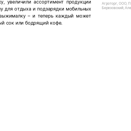
у, увеличили ассортимент продукции
Агроторг, ООО, П
Березовский, Ал
ну для отдыха и подзарядки мобильных
кт
овыжималку – и теперь каждый может
ый сок или бодрящий кофе.