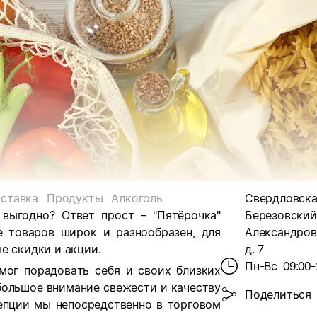
ставка
Продукты
Алкоголь
Свердловская
 выгодно? Ответ прост – "Пятёрочка"
Березовский
е товаров широк и разнообразен, для
Александров
е скидки и акции.
д. 7
Пн-Вс
09:00-
мог порадовать себя и своих близких
большое внимание свежести и качеству
Поделиться
цепции мы непосредственно в торговом