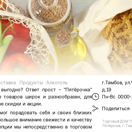
ставка
Продукты
Алкоголь
г.Тамбов, ул
 выгодно? Ответ прост – "Пятёрочка"
д.19
е товаров широк и разнообразен, для
Пн-Вс
00:00-
е скидки и акции.
Поделиться
мог порадовать себя и своих близких
большое внимание свежести и качеству
Торговый ДОМ "П
Пятёрочка, г. Там
цепции мы непосредственно в торговом
Чичерина, д.19