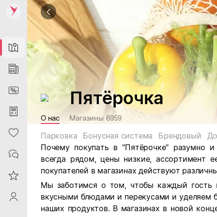
Map
News
DiscountCard
Пятёрочка
Purchases
О нас
Магазины
6959
Heart
Парковка
Бонусная система
Брендовый
До
Почему покупать в "Пятёрочке" разумно и
Contacts
всегда рядом, цены низкие, ассортимент е
покупателей в магазинах действуют различны
Reviews
Мы заботимся о том, чтобы каждый гость 
вкусными блюдами и перекусами и уделяем 
ProfileSaby
наших продуктов. В магазинах в новой кон