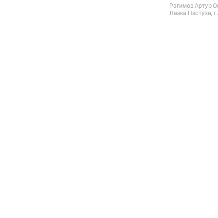
Рагимов Артур О
Лавка Пастуха, г.
Весенняя