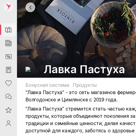
Map
News
DiscountCard
Лавка Пастуха
Purchases
Heart
Бонусная система
Продукты
"Лавка Пастуха" - это сеть магазинов фермер
Contacts
Волгодонске и Цимлянске с 2019 года.
"Лавка Пастуха" стремится стать частью каж
Reviews
продукты, которые объединяют поколения за
традиции и семейные ценности, делая качес
ProfileSaby
доступной для каждого, заботясь о здоровье