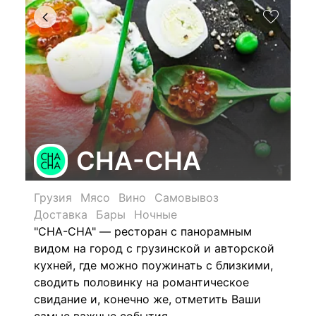
CHA-CHA
Грузия
Мясо
Вино
Самовывоз
Доставка
Бары
Ночные
"CHA-CHA" — ресторан с панорамным
видом на город с грузинской и авторской
кухней, где можно поужинать с близкими,
сводить половинку на романтическое
свидание и, конечно же, отметить Ваши