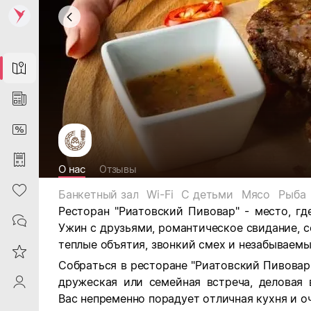
Map
News
DiscountCard
Purchases
О нас
Отзывы
Heart
Банкетный зал
Wi-Fi
С детьми
Мясо
Рыба
Ресторан "Риатовский Пивовар" - место, г
Contacts
Ужин с друзьями, романтическое свидание, с
теплые объятия, звонкий смех и незабываемы
Reviews
Собраться в ресторане "Риатовский Пивовар
дружеская или семейная встреча, деловая 
ProfileSaby
Вас непременно порадует отличная кухня и о