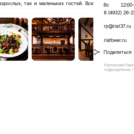
зрослых, так и маленьких гостей. Все
Вс
12:00
8 (4932) 26-2
rp@riat37.ru
riatbeer.ru
Поделиться
Риатовский Пиво
подразделение, г.
Парижской Комму