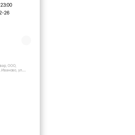
-23:00
2-26
вар, ООО,
 Иваново, ул.
ны, д.16