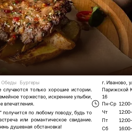
Обеды
Бургеры
г. Иваново, у
де случаются только хорошие истории.
Парижской К
емейное торжество, искренние улыбки,
16
е впечатления.
Пн-Ср
12:00
Чт
12:00
" получится по любому поводу, будь то
встреча или романтическое свидание.
Пт
12:00
чень душевная обстановка!
Сб
16:00