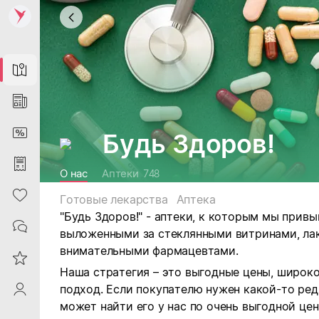
Map
News
DiscountCard
Будь Здоров!
Purchases
О нас
Аптеки
748
Heart
Готовые лекарства
Аптека
"Будь Здоров!" - аптеки, к которым мы привы
Contacts
выложенными за стеклянными витринами, ла
внимательными фармацевтами.
Reviews
Наша стратегия – это выгодные цены, широк
подход. Если покупателю нужен какой-то ред
ProfileSaby
может найти его у нас по очень выгодной цен