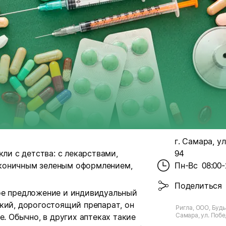
г. Самара, ул
кли с детства: с лекарствами,
94
коничным зеленым оформлением,
Пн-Вс
08:00-
Поделиться
ое предложение и индивидуальный
кий, дорогостоящий препарат, он
Ригла, ООО, Будь 
Самара, ул. Побе
е. Обычно, в других аптеках такие